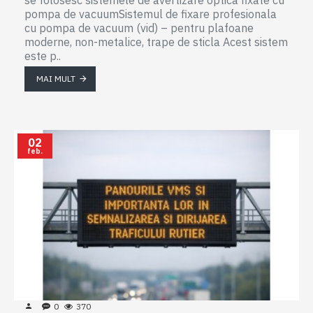
se folosesc sistemele de avertizare optica fixate cu
pompa de vacuumSistemul de fixare profesionala
cu pompa de vacuum (vid) – pentru plafoane
moderne, non-metalice, trape de sticla Acest sistem
este p..
MAI MULT
02
feb.
0
370