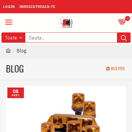
LOGIN
INREGISTREAZA-TE
0
Toate
Blog
BLOG
RSS FEED
08
sept.