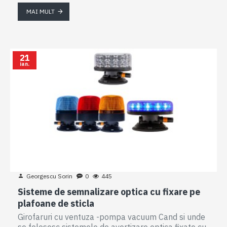
MAI MULT
21
ian.
Georgescu Sorin
0
445
Sisteme de semnalizare optica cu fixare pe
plafoane de sticla
Girofaruri cu ventuza -pompa vacuum Cand si unde