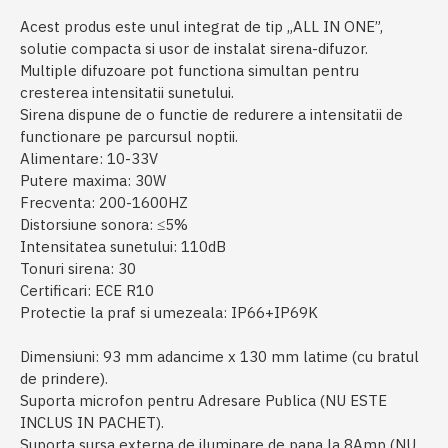
Acest produs este unul integrat de tip „ALL IN ONE”,
solutie compacta si usor de instalat sirena-difuzor.
Multiple difuzoare pot functiona simultan pentru
cresterea intensitatii sunetului.
Sirena dispune de o functie de redurere a intensitatii de
functionare pe parcursul noptii.
Alimentare: 10-33V
Putere maxima: 30W
Frecventa: 200-1600HZ
Distorsiune sonora: ≤5%
Intensitatea sunetului: 110dB
Tonuri sirena: 30
Certificari: ECE R10
Protectie la praf si umezeala: IP66+IP69K
Dimensiuni: 93 mm adancime x 130 mm latime (cu bratul
de prindere).
Suporta microfon pentru Adresare Publica (NU ESTE
INCLUS IN PACHET).
Suporta sursa externa de iluminare de pana la 8Amp (NU