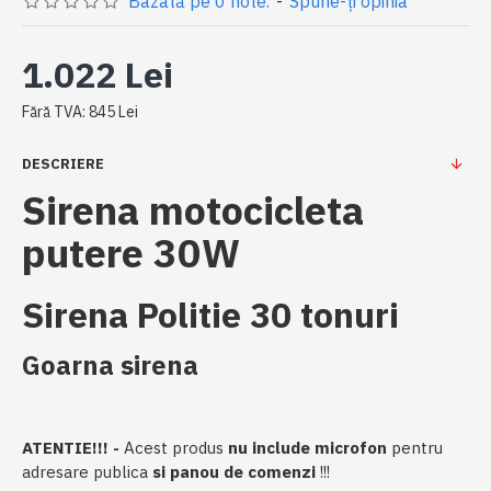
Bazată pe 0 note.
-
Spune-ţi opinia
1.022 Lei
Fără TVA: 845 Lei
DESCRIERE
Sirena motocicleta
putere 30W
Sirena Politie 30 tonuri
Goarna sirena
ATENTIE!!! -
Acest produs
nu include microfon
pentru
adresare publica
si panou de comenzi
!!!