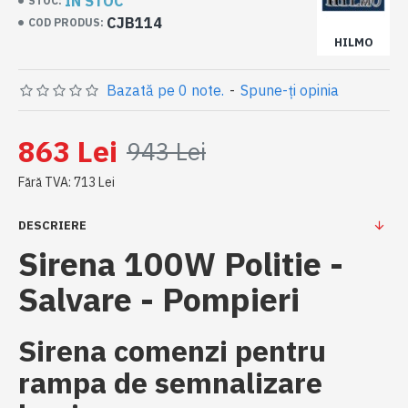
IN STOC
STOC:
CJB114
COD PRODUS:
HILMO
Bazată pe 0 note.
-
Spune-ţi opinia
863 Lei
943 Lei
Fără TVA: 713 Lei
DESCRIERE
Sirena
100W
Politie -
Salvare - Pompieri
Sirena
comenzi pentru
rampa de semnalizare