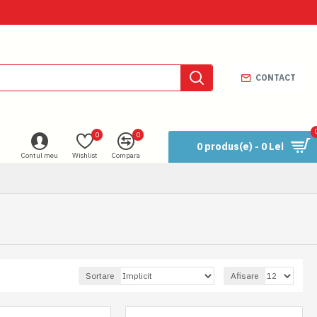
CONTACT
0
0
0 produs(e) - 0 Lei
Contul meu
Wishlist
Compara
Sortare
Afisare