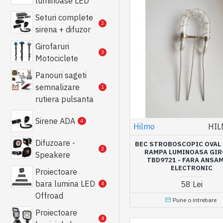
luminoase LED
Seturi complete
2
sirena + difuzor
Girofaruri
3
Motociclete
Panouri sageti
semnalizare
1
rutiera pulsanta
Sirene ADA
4
Hilmo
HIL
Difuzoare -
BEC STROBOSCOPIC OVAL
2
RAMPA LUMINOASA GIR
Speakere
TBD9721 - FARA ANSA
ELECTRONIC
Proiectoare
bara lumina LED
58 Lei
4
Offroad
Pune o intrebare
Proiectoare
4