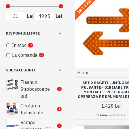
IN 2-3 ZILE
Lei
Lei
DISPONIBILITATE
In stoc
34
La comanda
13
SUBCATEGORII
Hilmo
Flashuri
SET 2 SAGETI LUMINOAS
PULSANTE - DIRIJARE TR
Stroboscoape
7
MONTABILE PE UTILAJE
led
OPEREAZA PE DRUMURILE 
Girofaruri
1.428 Lei
1
Industriale
Pune o intrebare
Rampe
4