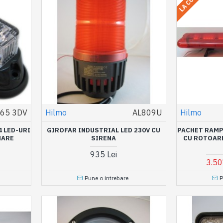
65 3DV
Hilmo
AL809U
Hilmo
4 LED-URI
GIROFAR INDUSTRIAL LED 230V CU
PACHET RAMP
NARE
SIRENA
CU ROTOARE
935 Lei
3.50
Pune o intrebare
P