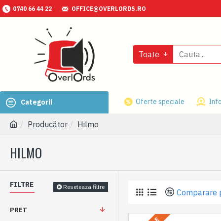
0740 66 44 22
OFFICE@OVERLORDS.RO
Toate
Oferte speciale
Info
Categorii
Producător
Hilmo
HILMO
FILTRE
Reseteaza filtre
Comparare 
PRET