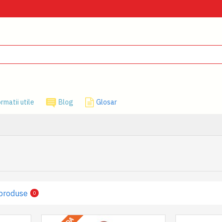
rmatii utile
Blog
Glosar
produse
0