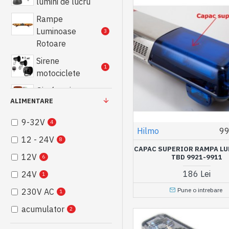
lumini de lucru
Rampe
Luminoase
3
Rotoare
Sirene
1
motociclete
Girofaruri cu
ALIMENTARE
acumulator sau
2
baterii
9-32V
4
Hilmo
99
Rampe
12 - 24V
8
Luminoase
1
CAPAC SUPERIOR RAMPA L
12V
Xenon
TBD 9921-9911
6
186 Lei
24V
Accesorii Rampe
1
7
Luminoase
Pune o intrebare
230V AC
1
Accesorii Dirijare
acumulator
2
1
Trafic