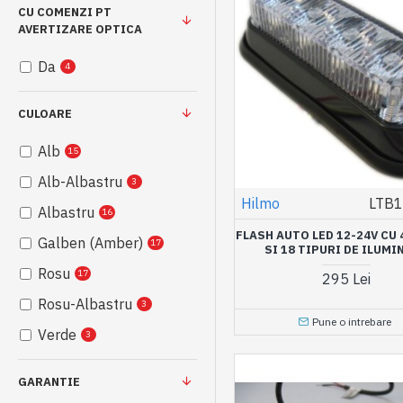
CU COMENZI PT
AVERTIZARE OPTICA
Da
4
CULOARE
Alb
15
Alb-Albastru
3
Hilmo
LTB1
Albastru
16
FLASH AUTO LED 12-24V CU 
Galben (Amber)
17
SI 18 TIPURI DE ILUMI
Rosu
17
295 Lei
Rosu-Albastru
3
Pune o intrebare
Verde
3
GARANTIE