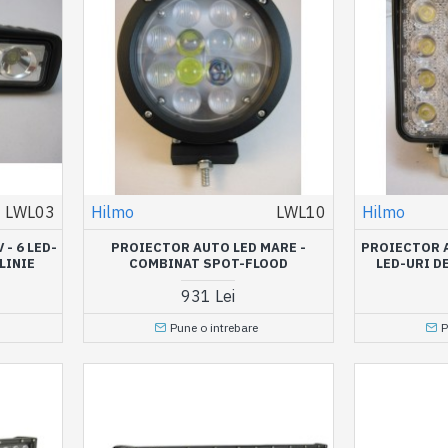
LWL03
Hilmo
LWL10
Hilmo
- 6 LED-
PROIECTOR AUTO LED MARE -
PROIECTOR A
LINIE
COMBINAT SPOT-FLOOD
LED-URI D
931 Lei
Pune o intrebare
P