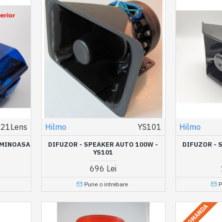
21Lens
Hilmo
YS101
Hilmo
UMINOASA
DIFUZOR - SPEAKER AUTO 100W -
DIFUZOR - 
YS101
696 Lei
Pune o intrebare
P
LA COMANDA