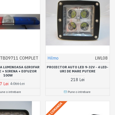
TBD9711 COMPLET
Hilmo
LWL08
A LUMINOASA GIROFAR
PROIECTOR AUTO LED 9-32V - 4 LED-
 + SIRENA + DIFUZOR
URI DE MARE PUTERE
100W
218 Lei
7 Lei
4.066 Lei
une o intrebare
Pune o intrebare
LA COMANDA