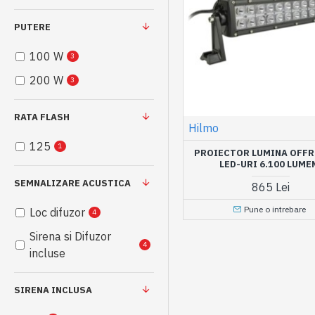
PUTERE
100 W
3
200 W
3
RATA FLASH
Hilmo
125
1
PROIECTOR LUMINA OFFR
LED-URI 6.100 LUME
SEMNALIZARE ACUSTICA
865 Lei
Pune o intrebare
Loc difuzor
4
Sirena si Difuzor
4
incluse
SIRENA INCLUSA