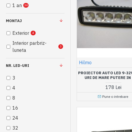
1 an
34
MONTAJ
Exterior
4
Interior parbriz-
3
luneta
Hilmo
NR. LED-URI
PROIECTOR AUTO LED 9-32V 
3
URI DE MARE PUTERE IN 
178 Lei
4
Pune o intrebare
8
16
24
32