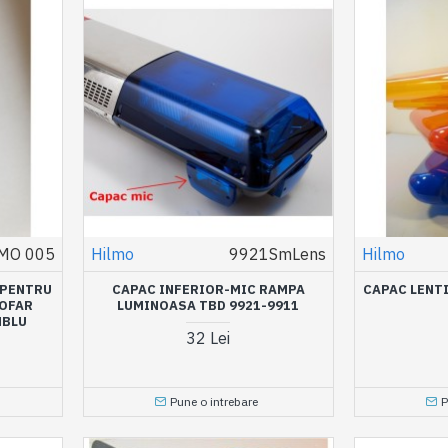
MO 005
Hilmo
9921SmLens
Hilmo
 PENTRU
CAPAC INFERIOR-MIC RAMPA
CAPAC LENT
OFAR
LUMINOASA TBD 9921-9911
MBLU
32 Lei
Pune o intrebare
P