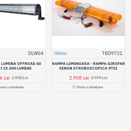
DLW04
Hilmo
TBD9721
 LUMINA OFFROAD 60
RAMPA LUMINOASA - RAMPA GIROFAR
I 15.000 LUMENI
XENON STROBOSCOPICA 9721
6 Lei
2.908 Lei
1.900 Lei
2.999 Lei
une o intrebare
Pune o intrebare