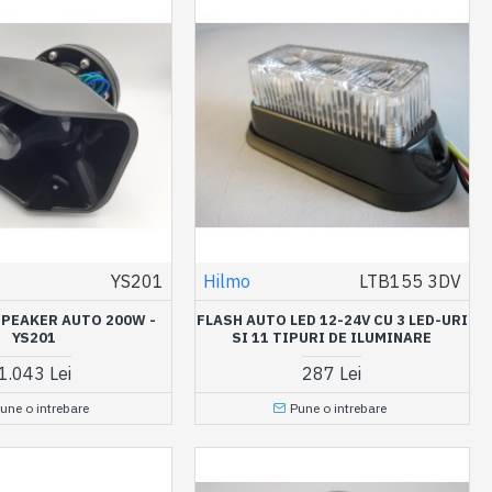
YS201
Hilmo
LTB155 3DV
SPEAKER AUTO 200W -
FLASH AUTO LED 12-24V CU 3 LED-URI
YS201
SI 11 TIPURI DE ILUMINARE
1.043 Lei
287 Lei
une o intrebare
Pune o intrebare