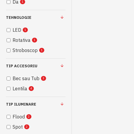
Da
1
TEHNOLOGIE
LED
1
Rotativa
1
Stroboscop
1
TIP ACCESORIU
Bec sau Tub
3
Lentila
4
TIP ILUMINARE
Flood
2
Spot
2