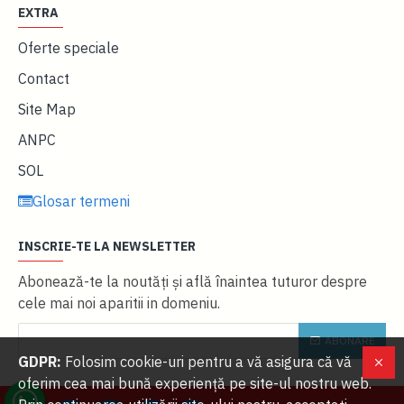
EXTRA
Oferte speciale
Contact
Site Map
ANPC
SOL
Glosar termeni
INSCRIE-TE LA NEWSLETTER
Abonează-te la noutăţi și află înaintea tuturor despre
cele mai noi aparitii in domeniu.
ABONARE
GDPR:
Folosim cookie-uri pentru a vă asigura că vă
oferim cea mai bună experiență pe site-ul nostru web.