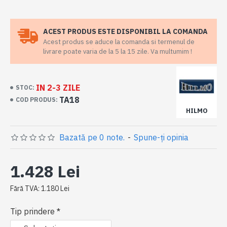
ACEST PRODUS ESTE DISPONIBIL LA COMANDA
Acest produs se aduce la comanda si termenul de
livrare poate varia de la 5 la 15 zile. Va multumim !
IN 2-3 ZILE
STOC:
TA18
COD PRODUS:
HILMO
Bazată pe 0 note.
-
Spune-ţi opinia
1.428 Lei
Fără TVA: 1.180 Lei
Tip prindere