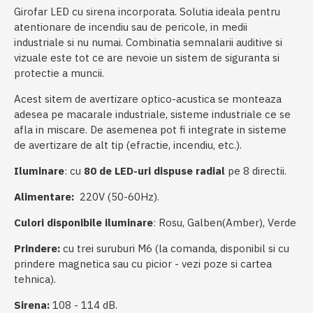
Girofar LED cu sirena incorporata. Solutia ideala pentru
atentionare de incendiu sau de pericole, in medii
industriale si nu numai. Combinatia semnalarii auditive si
vizuale este tot ce are nevoie un sistem de siguranta si
protectie a muncii.
Acest sitem de avertizare optico-acustica se monteaza
adesea pe macarale industriale, sisteme industriale ce se
afla in miscare. De asemenea pot fi integrate in sisteme
de avertizare de alt tip (efractie, incendiu, etc.).
Iluminare
: cu
80 de LED-uri dispuse radial
pe 8 directii.
Alimentare:
220V (50-60Hz).
Culori disponibile iluminare
: Rosu, Galben(Amber), Verde
Prindere:
cu trei suruburi M6 (la comanda, disponibil si cu
prindere magnetica sau cu picior - vezi poze si cartea
tehnica).
Sirena:
108 - 114 dB.