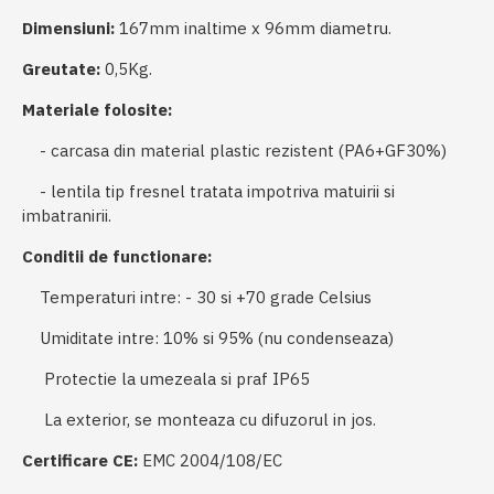
Dimensiuni:
167mm inaltime x 96mm diametru.
Greutate:
0,5Kg.
Materiale folosite:
- carcasa din material plastic rezistent (PA6+GF30%)
- lentila tip fresnel tratata impotriva matuirii si
imbatranirii.
Conditii de functionare:
Temperaturi intre: - 30 si +70 grade Celsius
Umiditate intre: 10% si 95% (nu condenseaza)
Protectie la umezeala si praf IP65
La exterior, se monteaza cu difuzorul in jos.
Certificare CE:
EMC 2004/108/EC