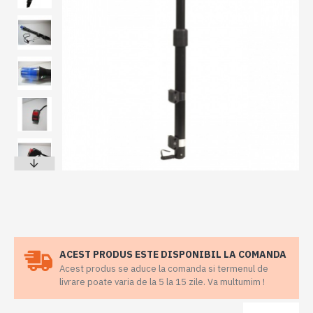
ACEST PRODUS ESTE DISPONIBIL LA COMANDA
Acest produs se aduce la comanda si termenul de
livrare poate varia de la 5 la 15 zile. Va multumim !