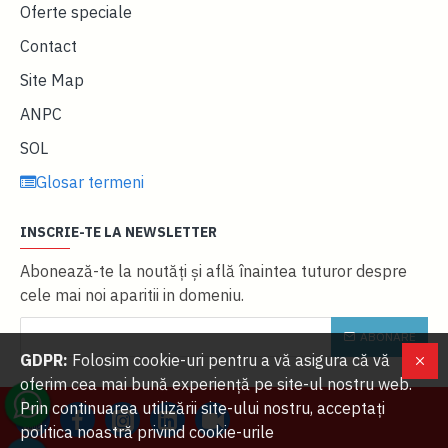
Oferte speciale
Contact
Site Map
ANPC
SOL
Glosar termeni
INSCRIE-TE LA NEWSLETTER
Abonează-te la noutăţi și află înaintea tuturor despre
cele mai noi aparitii in domeniu.
ABONARE
GDPR:
Folosim cookie-uri pentru a vă asigura că vă
oferim cea mai bună experiență pe site-ul nostru web.
Prin continuarea utilizării site-ului nostru, acceptați
politica noastră privind cookie-urile