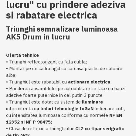
lucru" cu prindere adeziva
si rabatare electrica
Triunghi semnalizare luminoasa
AK5 Drum in lucru
Oferta tehnice
• Triunghi reflectorizant cu fata dubla;
• Montat pe un cadru rigid cu carcasa plastic de culoare
alba;
• Triunghiul este rabatabil cu
actionare electrica
;
• Prinderea ansamblului pe autoutilitare se face cu banzi
adezive foarte puternice in cel putin 3 puncte.
• Triunghiul este dotat cu sistem de
iluminare
intermitenta
cu leduri tehnologie
InGaN
in fiecare colt,
cu intensitatea luminoasa conforma cu normele
NF EN
12352 si NF P 98475
;
• Clasa de reflexie a triunghiului:
CL2 cu tipar serigrafic
de tip AK5
;