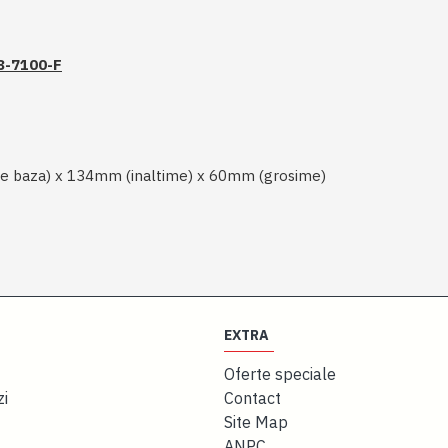
8-7100-F
e baza) x 134mm (inaltime) x 60mm (grosime)
EXTRA
Oferte speciale
zi
Contact
Site Map
ANPC