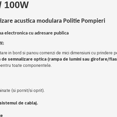
/ 100W
zare acustica modulara Politie Pompieri
na electronica cu
adresare publica
W:
are in bord si panou comenzi de mici dimensiuni cu prindere p
 de semnalizare optica (rampa de lumini sau girofare/flas
pentru toate componentele.
nate (si pornit/si oprit).
sistemul de cablaj.
ie