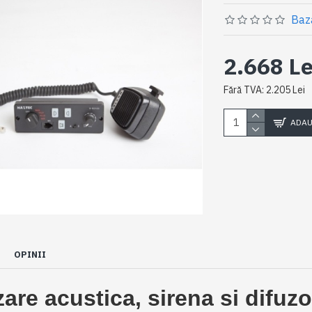
Baz
2.668 Le
Fără TVA: 2.205 Lei
ADAU
OPINII
are acustica, sirena si difuz