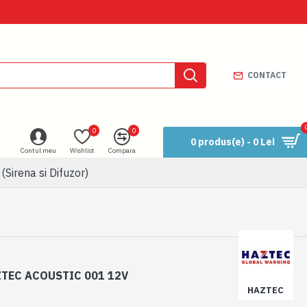
CONTACT
0
0
0 produs(e) - 0 Lei
Contul meu
Wishlist
Compara
Sirena si Difuzor)
TEC ACOUSTIC 001 12V
HAZTEC