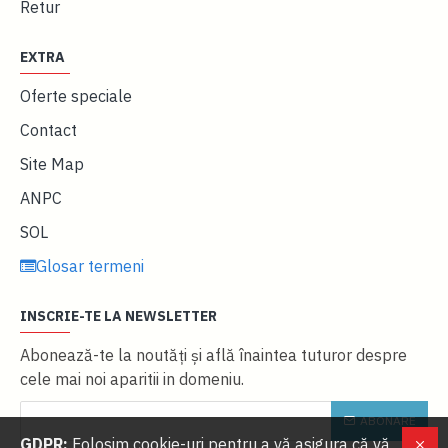
Retur
EXTRA
Oferte speciale
Contact
Site Map
ANPC
SOL
Glosar termeni
INSCRIE-TE LA NEWSLETTER
Abonează-te la noutăţi și află înaintea tuturor despre
cele mai noi aparitii in domeniu.
ABONARE
GDPR:
Folosim cookie-uri pentru a vă asigura că vă