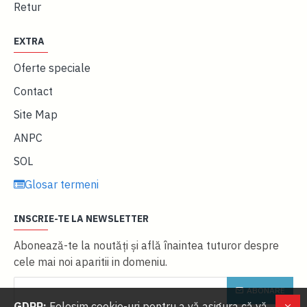
Retur
EXTRA
Oferte speciale
Contact
Site Map
ANPC
SOL
Glosar termeni
INSCRIE-TE LA NEWSLETTER
Abonează-te la noutăţi și află înaintea tuturor despre
cele mai noi aparitii in domeniu.
ABONARE
GDPR:
Folosim cookie-uri pentru a vă asigura că vă