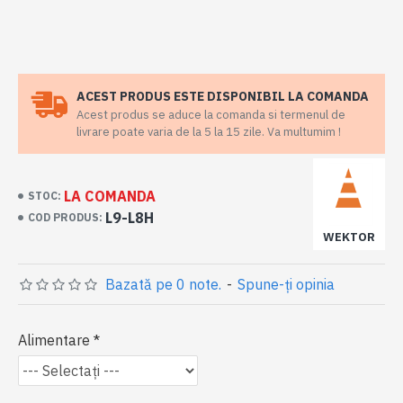
ACEST PRODUS ESTE DISPONIBIL LA COMANDA
Acest produs se aduce la comanda si termenul de
livrare poate varia de la 5 la 15 zile. Va multumim !
LA COMANDA
STOC:
L9-L8H
COD PRODUS:
WEKTOR
Bazată pe 0 note.
-
Spune-ţi opinia
Alimentare