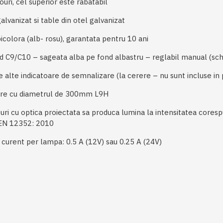
 cel superior este rabatabil
anizat si table din otel galvanizat
lora (alb- rosu), garantata pentru 10 ani
/C10 – sageata alba pe fond albastru – reglabil manual (schimba
 indicatoare de semnalizare (la cerere – nu sunt incluse in 
 cu diametrul de 300mm L9H
 cu optica proiectata sa produca lumina la intensitatea cores
.EN 12352: 2010
 per lampa: 0.5 A (12V) sau 0.25 A (24V)