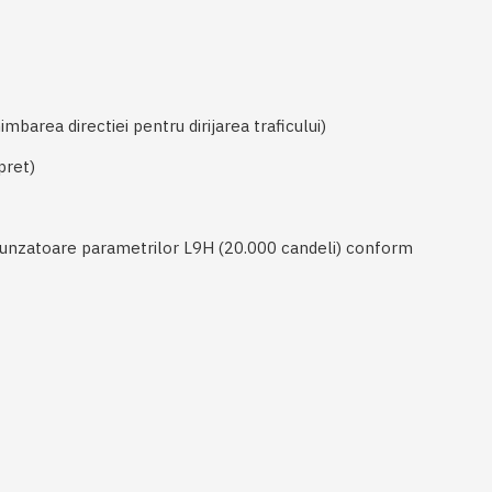
rea directiei pentru dirijarea traficului)
pret)
punzatoare parametrilor L9H (20.000 candeli) conform