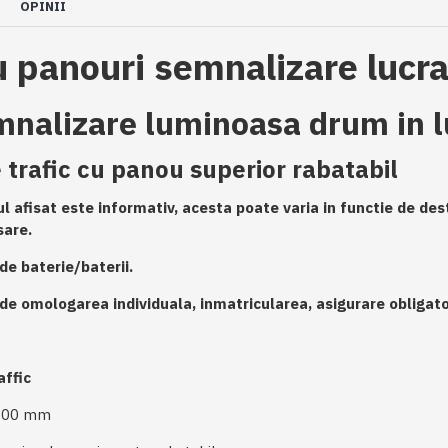
OPINII
panouri semnalizare lucrari 
nalizare luminoasa drum in l
 trafic cu panou superior rabatabil
l afisat este informativ, acesta poate varia in functie de desti
sare.
ude baterie/baterii.
de omologarea individuala, inmatricularea, asigurare obligator
affic
800 mm