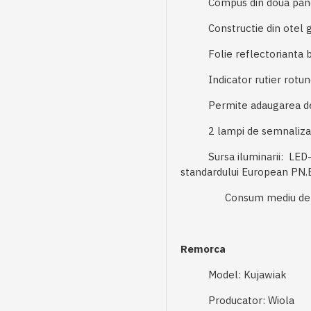
Compus din doua panouri,
Constructie din otel galv
Folie reflectorianta bico
Indicator rutier rotund C9
Permite adaugarea de alte
2 lampi de semnalizare
Sursa iluminarii: LED-uri
standardului European PN
Consum mediu de curent
Remorca
Model: Kujawiak
Producator: Wiola