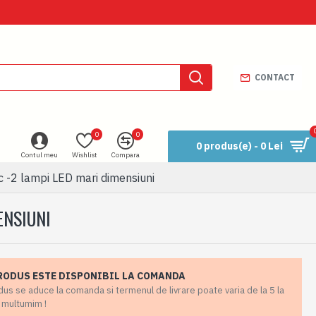
CONTACT
0
0
0 produs(e) - 0 Lei
Contul meu
Wishlist
Compara
c -2 lampi LED mari dimensiuni
ENSIUNI
RODUS ESTE DISPONIBIL LA COMANDA
us se aduce la comanda si termenul de livrare poate varia de la 5 la
a multumim !