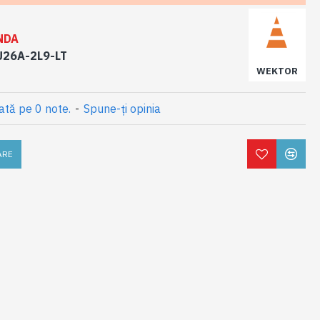
NDA
26A-2L9-LT
WEKTOR
ată pe 0 note.
-
Spune-ţi opinia
ARE