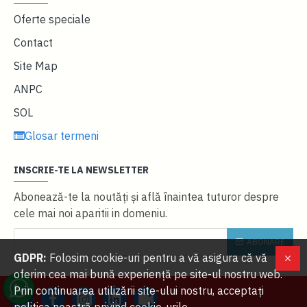
Oferte speciale
Contact
Site Map
ANPC
SOL
Glosar termeni
INSCRIE-TE LA NEWSLETTER
Abonează-te la noutăţi și află înaintea tuturor despre
cele mai noi aparitii in domeniu.
ABONARE
GDPR:
Folosim cookie-uri pentru a vă asigura că vă
oferim cea mai bună experiență pe site-ul nostru web.
Prin continuarea utilizării site-ului nostru, acceptați