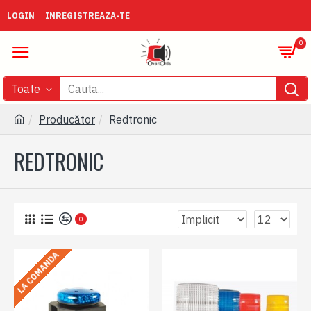
LOGIN
INREGISTREAZA-TE
0
Toate
Producător
Redtronic
REDTRONIC
0
LA COMANDA