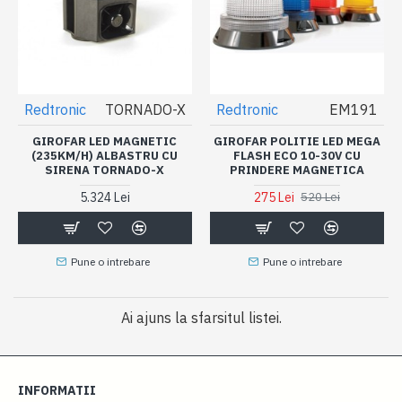
Redtronic
TORNADO-X
Redtronic
EM191
GIROFAR LED MAGNETIC
GIROFAR POLITIE LED MEGA
(235KM/H) ALBASTRU CU
FLASH ECO 10-30V CU
SIRENA TORNADO-X
PRINDERE MAGNETICA
5.324 Lei
275 Lei
520 Lei
Pune o intrebare
Pune o intrebare
Ai ajuns la sfarsitul listei.
INFORMATII