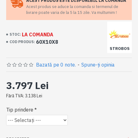
ACEST PRODUS ESTE DISPONIBIL LA COMANDA
Acest produs se aduce la comanda si termenul de
livrare poate varia de la 5 la 15 zile. Va multumim !
LA COMANDA
STOC:
60X10X8
COD PRODUS:
STROBOS
Bazată pe 0 note.
-
Spune-ţi opinia
3.797 Lei
Fără TVA: 3.138 Lei
Tip prindere