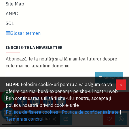
Site Map
ANPC
SOL
Glosar termeni
INSCRIE-TE LA NEWSLETTER
Abonează-te la noutăţi și află înaintea tuturor despre
cele mai noi aparitii in domeniu.
ABONARE
GDPR:
Folosim cookie-uri pentru a vă asigura că vă
oferim cea mai bună experiență pe site-ul nostru web.
Prin continuarea utilizării site-ului nostru, acceptați
politica noastră privind cookie-urile
Politica de fisiere cookies
|
Politica de confidentialitate
|
W
2023 OVERLORDS SRL. Toate drepturile rezervate | Dezvoltat cu ❤ de
Termeni si conditii
ADAUGĂ ÎN COŞ
Lo