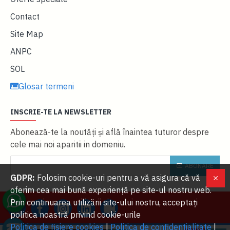
Contact
Site Map
ANPC
SOL
Glosar termeni
INSCRIE-TE LA NEWSLETTER
Abonează-te la noutăţi și află înaintea tuturor despre
cele mai noi aparitii in domeniu.
ABONARE
GDPR:
Folosim cookie-uri pentru a vă asigura că vă
oferim cea mai bună experiență pe site-ul nostru web.
Prin continuarea utilizării site-ului nostru, acceptați
politica noastră privind cookie-urile
Politica de fisiere cookies
|
Politica de confidentialitate
|
W