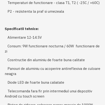
Temperaturi de functionare - clasa Т1, Т2 ( -25С / +60С)
P2 - rezistenta la praf si umezeala
Specificatii tehnice:
Alimentare 12-14.5V
Consum: 9W functionare nocturna / 60W functionare de
zi
Cosntructie din aluminiu de foarte buna calitate
Panouri de aluminiu cu acoperire antireflexiva de culoare
neagra
Diode LED de foarte buna caliatate
Telecomanda fara fir prin intermediul unui dispozitiv
Android cu touch screen
Piston de ridicare-coborare panou mesaje de 1000N