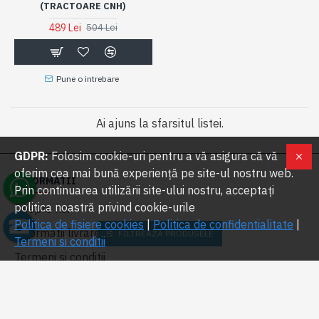
(TRACTOARE CNH)
489 Lei
504 Lei
Pune o intrebare
Ai ajuns la sfarsitul listei.
GDPR:
Folosim cookie-uri pentru a vă asigura că vă
oferim cea mai bună experiență pe site-ul nostru web.
INFORMATII
Prin continuarea utilizării site-ului nostru, acceptați
politica noastră privind cookie-urile
Despre noi
Politica de fisiere cookies
|
Politica de confidentialitate
|
Informatii livrare
FILTREAZA PRODUSELE
Termeni si conditii
Termeni si conditii
Politica de confidentialitate
Politica de fisiere cookies