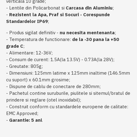
verticala 10 grade;
- Lentile din Policarbonat si
Carcasa din Aluminiu
;
-
Rezistent la Apa, Praf si Socuri
- Corespunde
Standardelor IP69
;
- Produs sigilat definitiv -
nu necesita mentenanta
;
- Temperatura de functionare:
de la -30 pana la +50
grade C
;
- Alimentare: 12-36V;
- Consum de curent: 1.5A(la 13.5V) - 0.73A(la 28V);
- Greutate: 805g;
- Dimensiuni: 125mm latime x 125mm inaltime (146.5mm
cu suport) x 60.1mm grosime;
- Dispune de cablu de conectare de 280mm;
- Pachetul contine suruburile, piulitele si sitemul/bratul de
prindere si reglare (otel inoxidabil);
- Construit conform cu standardele europene de calitate:
EMC Approved;
-
Garantie: 5 ani
.