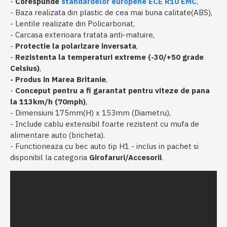
-
Corespunde
standardelor europene ECE R10 EMC
,
- Baza realizata din plastic de cea mai buna calitate(ABS),
- Lentile realizate din Policarbonat,
- Carcasa exterioara tratata anti-matuire,
-
Protectie la polarizare inversata
,
-
Rezistenta la temperaturi extreme (-30/+50 grade
Celsius)
,
- Produs in Marea Britanie
,
-
Conceput pentru a fi garantat pentru viteze de pana
la 113km/h (70mph)
,
- Dimensiuni 175mm(H) x 153mm (Diametru),
- Include cablu extensibil foarte rezistent cu mufa de
alimentare auto (bricheta).
- Functioneaza cu bec auto tip H1 - inclus in pachet si
disponibil la categoria
Girofaruri/Accesorii
.