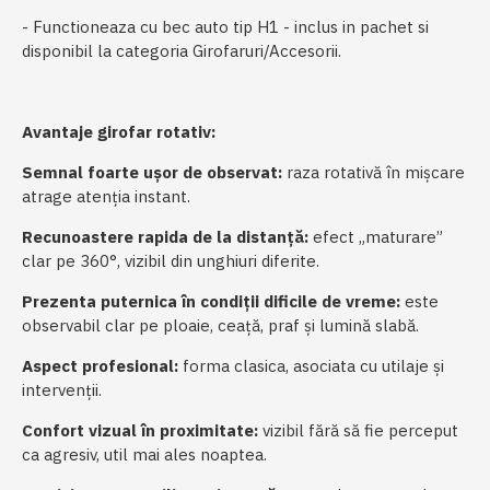
- Functioneaza cu bec auto tip H1 - inclus in pachet si
disponibil la categoria Girofaruri/Accesorii.
Avantaje girofar rotativ:
Semnal foarte ușor de observat:
raza rotativă în mișcare
atrage atenția instant.
Recunoastere rapida de la distanță:
efect „maturare”
clar pe 360°, vizibil din unghiuri diferite.
Prezenta puternica în condiții dificile de vreme:
este
observabil clar pe ploaie, ceață, praf și lumină slabă.
Aspect profesional:
forma clasica, asociata cu utilaje și
intervenții.
Confort vizual în proximitate:
vizibil fără să fie perceput
ca agresiv, util mai ales noaptea.