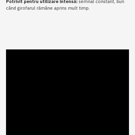
Potrivit pentru utilizare intensă:
semnal constant, bun
când girofarul rămâne aprins mult timp.