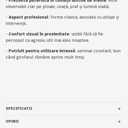
-
Prezenta puternica în condiții dificile de vreme
: este
observabil clar pe ploaie, ceață, praf și lumină slabă.
-
Aspect profesional
: forma clasica, asociata cu utilaje și
intervenții.
-
Confort vizual în proximitate
: vizibil fără să fie
perceput ca agresiv, util mai ales noaptea.
-
Potrivit pentru utilizare intensă
: semnal constant, bun
când girofarul rămâne aprins mult timp.
SPECIFICATII
OPINII