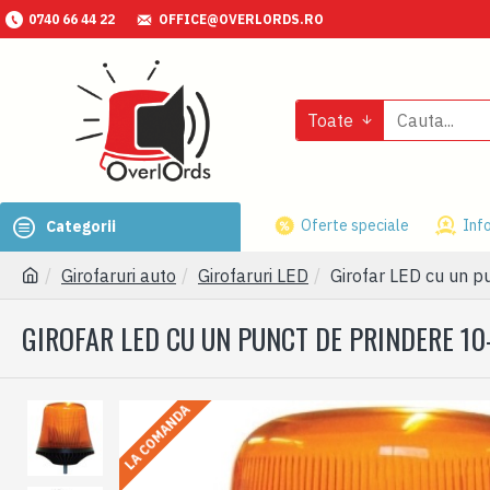
0740 66 44 22
OFFICE@OVERLORDS.RO
Toate
Oferte speciale
Info
Categorii
Girofaruri auto
Girofaruri LED
Girofar LED cu un p
GIROFAR LED CU UN PUNCT DE PRINDERE 10
LA COMANDA