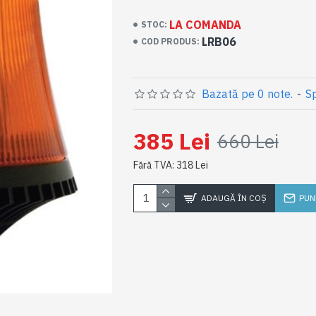
LA COMANDA
STOC:
LRB06
COD PRODUS:
Bazată pe 0 note.
-
Sp
385 Lei
660 Lei
Fără TVA: 318 Lei
ADAUGĂ ÎN COŞ
PUN