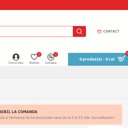
CONTACT
0
0
0 produs(e) - 0 Lei
Contul meu
Wishlist
Compara
NIBIL LA COMANDA
 si termenul de livrare poate varia de la 5 la 15 zile. Va multumim !