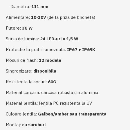
Diametru:
111 mm
Alimentare:
10-30V
(de la priza de bricheta)
Putere:
36 W
Sursa de lumina:
24 LED-uri × 1,5 W
Protectie la praf si umezeala:
IP67 + IP69K
Moduri de flash:
12 modele
Sincronizare:
disponibila
Rezistenta la socuri:
60G
Material carcasa: carcasa robusta din aluminiu
Material lentila: lentila PC rezistenta la UV
Culoare lentila:
Galben/amber sau transparenta
Montaj:
cu suruburi