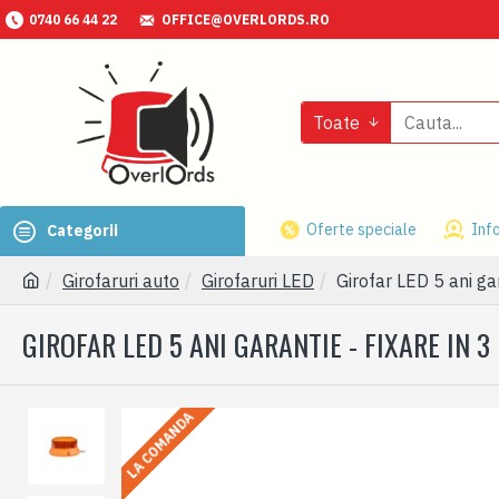
0740 66 44 22
OFFICE@OVERLORDS.RO
Toate
Oferte speciale
Info
Categorii
Girofaruri auto
Girofaruri LED
Girofar LED 5 ani gar
GIROFAR LED 5 ANI GARANTIE - FIXARE IN 3
LA COMANDA