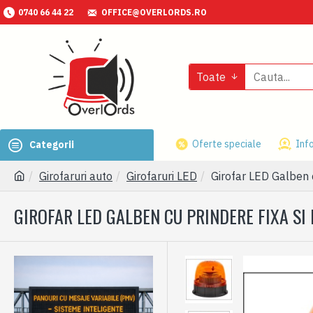
0740 66 44 22
OFFICE@OVERLORDS.RO
Toate
Oferte speciale
Info
Categorii
Girofaruri auto
Girofaruri LED
Girofar LED Galben c
GIROFAR LED GALBEN CU PRINDERE FIXA SI 