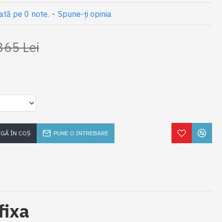
ată pe 0 note.
-
Spune-ţi opinia
365 Lei
GĂ ÎN COŞ
PUNE O INTREBARE
fixa