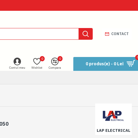
CONTACT
0
0
0 produs(e) - 0 Lei
Contul meu
Wishlist
Compara
050
LAP ELECTRICAL