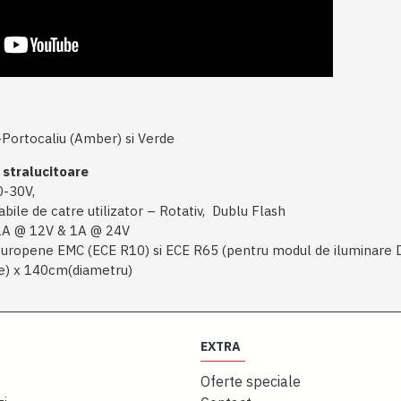
Portocaliu (Amber) si Verde
 stralucitoare
0-30V,
abile de catre utilizator – Rotativ, Dublu Flash
 2A @ 12V & 1A @ 24V
uropene EMC (ECE R10) si ECE R65 (pentru modul de iluminare 
e) x 140cm(diametru)
EXTRA
Oferte speciale