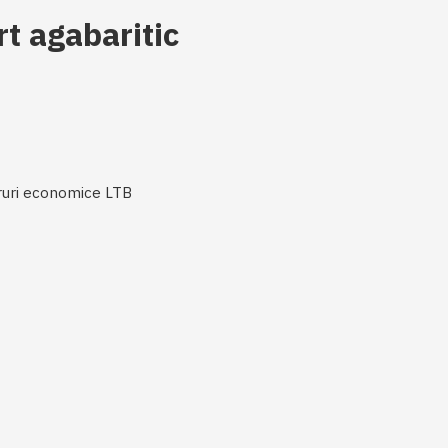
rt agabaritic
faruri economice LTB