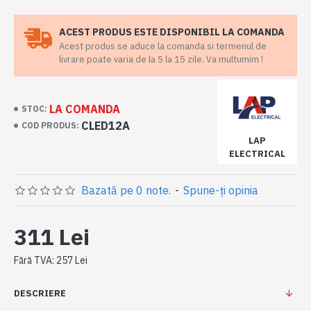
ACEST PRODUS ESTE DISPONIBIL LA COMANDA
Acest produs se aduce la comanda si termenul de
livrare poate varia de la 5 la 15 zile. Va multumim !
LA COMANDA
STOC:
CLED12A
COD PRODUS:
LAP
ELECTRICAL
Bazată pe 0 note.
-
Spune-ţi opinia
311 Lei
Fără TVA: 257 Lei
DESCRIERE