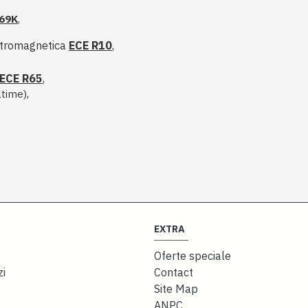
69K
,
ctromagnetica
ECE R10
,
ECE R65
,
time),
EXTRA
Oferte speciale
zi
Contact
Site Map
ANPC