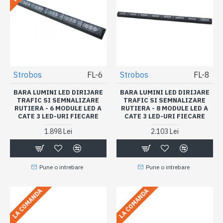
Strobos
FL-6
Strobos
FL-8
BARA LUMINI LED DIRIJARE
BARA LUMINI LED DIRIJARE
TRAFIC SI SEMNALIZARE
TRAFIC SI SEMNALIZARE
RUTIERA - 6 MODULE LED A
RUTIERA - 8 MODULE LED A
CATE 3 LED-URI FIECARE
CATE 3 LED-URI FIECARE
1.898 Lei
2.103 Lei
Pune o intrebare
Pune o intrebare
LA COMANDA
LA COMANDA