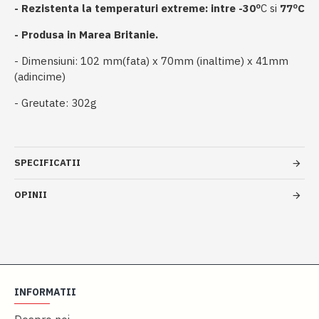
- Rezistenta la temperaturi extreme: intre -30
º
C si
77ºC
- Produsa in Marea Britanie.
- Dimensiuni: 102 mm(fata) x 70mm (inaltime) x 41mm
(adincime)
- Greutate: 302g
SPECIFICATII
OPINII
INFORMATII