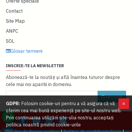
Oferte speciale
Contact
Site Map
ANPC
SOL
Glosar termeni
INSCRIE-TE LA NEWSLETTER
Abonează-te la noutăţi și află înaintea tuturor despre
cele mai noi aparitii in domeniu.
ABONARE
GDPR:
Folosim cookie-uri pentru a vă asigura că vă
oferim cea mai bună experiență pe site-ul nostru web.
Prin continuarea utilizării site-ului nostru, acceptați
politica noastră privind cookie-urile
Politica de fisiere cookies
|
Politica de confidentialitate
|