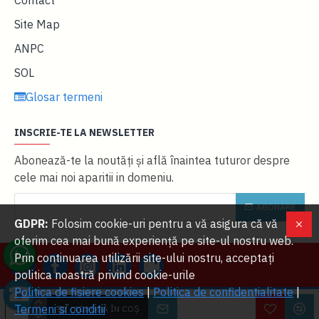
Contact
Site Map
ANPC
SOL
Glosar termeni
INSCRIE-TE LA NEWSLETTER
Abonează-te la noutăţi și află înaintea tuturor despre
cele mai noi aparitii in domeniu.
ABONARE
GDPR:
Folosim cookie-uri pentru a vă asigura că vă
oferim cea mai bună experiență pe site-ul nostru web.
Prin continuarea utilizării site-ului nostru, acceptați
politica noastră privind cookie-urile
Politica de fisiere cookies
|
Politica de confidentialitate
|
W
2023 OVERLORDS SRL. Toate drepturile rezervate | Dezvoltat cu ❤ de
Termeni si conditii
ADAUGĂ ÎN COŞ
Lo