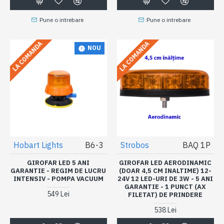
Pune o intrebare
Pune o intrebare
LA COMANDA
LA COMANDA
NOU
Hobart Lights
B6-3
Strobos
BAQ 1P
GIROFAR LED 5 ANI
GIROFAR LED AERODINAMIC
GARANTIE - REGIM DE LUCRU
(DOAR 4,5 CM INALTIME) 12-
INTENSIV - POMPA VACUUM
24V 12 LED-URI DE 3W - 5 ANI
GARANTIE - 1 PUNCT (AX
549 Lei
FILETAT) DE PRINDERE
538 Lei