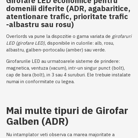
Girofare LED economice pentru
domeniii diferite (ADR, agabaritice,
atentionare trafic, prioritate trafic
-albastru sau rosu)
Overlords va pune la dispozitie o gama variata de
girofaruri
LED (girofare LED),
disponibile in culorile: alb, rosu,
albastru, galben-portocaliu (amber) sau verde.
Girofarurile LED au urmatoarele sisteme de prindere:
magnetica, ventuza (vacum), intr-un singur punct (bolt),
cap de bara (bolt), in 3 sau 4 suruburi. Ele trebuie instalate
numai in conformitate cu legea.
Mai multe tipuri de Girofar
Galben (ADR)
Nu intamplator veti observa ca marea majoritate a