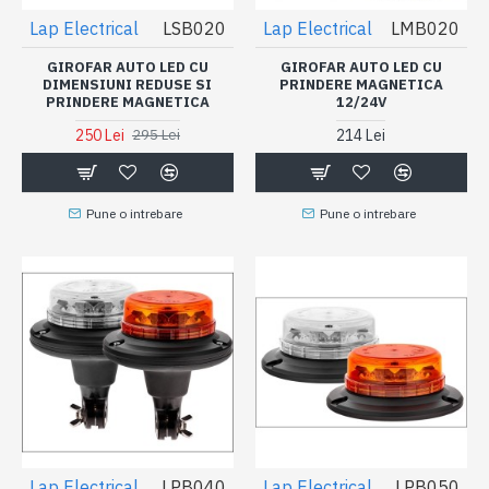
Lap Electrical
LSB020
Lap Electrical
LMB020
GIROFAR AUTO LED CU
GIROFAR AUTO LED CU
DIMENSIUNI REDUSE SI
PRINDERE MAGNETICA
PRINDERE MAGNETICA
12/24V
250 Lei
214 Lei
295 Lei
Pune o intrebare
Pune o intrebare
Lap Electrical
LPB040
Lap Electrical
LPB050