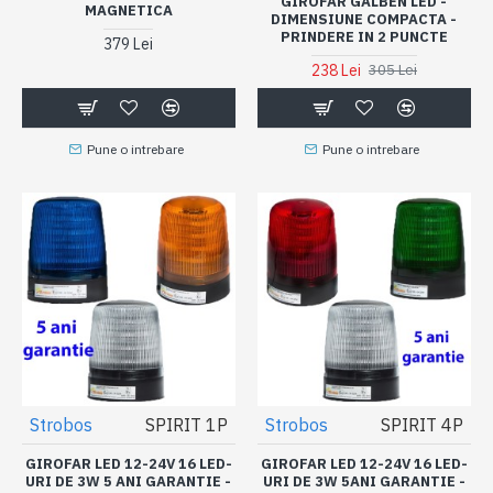
GIROFAR GALBEN LED -
MAGNETICA
DIMENSIUNE COMPACTA -
PRINDERE IN 2 PUNCTE
379 Lei
238 Lei
305 Lei
Pune o intrebare
Pune o intrebare
Strobos
SPIRIT 1P
Strobos
SPIRIT 4P
GIROFAR LED 12-24V 16 LED-
GIROFAR LED 12-24V 16 LED-
URI DE 3W 5 ANI GARANTIE -
URI DE 3W 5ANI GARANTIE -