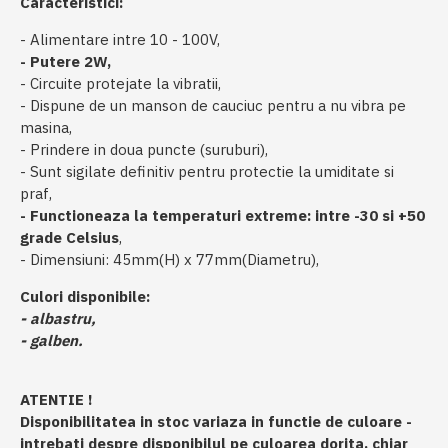
Caracteristici:
- Alimentare intre 10 - 100V,
- Putere 2W,
- Circuite protejate la vibratii,
- Dispune de un manson de cauciuc pentru a nu vibra pe
masina,
- Prindere in doua puncte (suruburi),
- Sunt sigilate definitiv pentru protectie la umiditate si
praf,
- Functioneaza la temperaturi extreme: intre -30 si +50
grade Celsius
,
- Dimensiuni: 45mm(H) x 77mm(Diametru),
Culori disponibile:
- albastru,
- galben.
ATENTIE !
Disponibilitatea in stoc variaza in functie de culoare -
intrebati despre disponibilul pe culoarea dorita, chiar